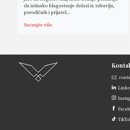
da istinsko blagostanje dolazi iz zdravlja,
porodičnih i prijatel...
Saznajte više
Konta
cont
Linke
Insta
Face
TikTo