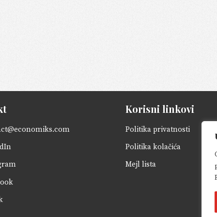
kt
Korisni linkovi
act@economiks.com
Politika privatnosti
dIn
Politika kolačića
gram
Mejl lista
book
k