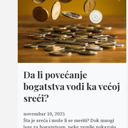
Da li povećanje
bogatstva vodi ka većoj
sreći?
novembar 10, 2025
Šta je sreća i može li se meriti? Dok mnogi
jure za bogatstvom, neke zemlje pokazuju