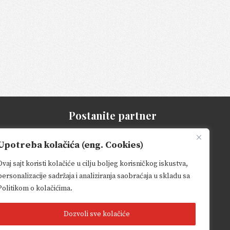
Postanite partner
Budite deo našeg rasta
Upotreba kolačića (eng. Cookies)
SAZNAJTE VIŠE
Ovaj sajt koristi kolačiće u cilju boljeg korisničkog iskustva,
personalizacije sadržaja i analiziranja saobraćaja u skladu sa
Politikom o kolačićima.
Dozvoli sve kolačiće