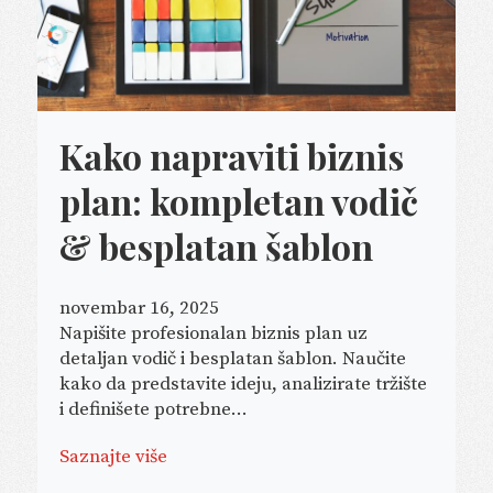
Kako napraviti biznis
plan: kompletan vodič
& besplatan šablon
novembar 16, 2025
Napišite profesionalan biznis plan uz
detaljan vodič i besplatan šablon. Naučite
kako da predstavite ideju, analizirate tržište
i definišete potrebne...
Saznajte više