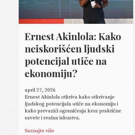
Ernest Akinlola: Kako
neiskorišćen ljudski
potencijal utiče na
ekonomiju?
april 27, 2026
Ernest Akinlola otkriva kako otkrivanje
ljudskog potencijala utiče na ekonomiju i
kako prevazići ograničenja kroz praktične
savete i realna iskustva.
Saznajte više