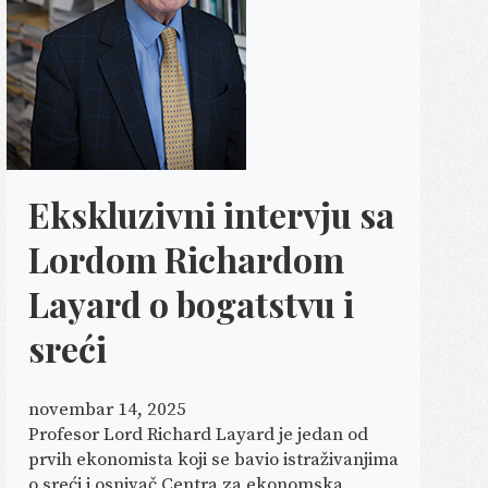
Ekskluzivni intervju sa
Lordom Richardom
Layard o bogatstvu i
sreći
novembar 14, 2025
Profesor Lord Richard Layard je jedan od
prvih ekonomista koji se bavio istraživanjima
o sreći i osnivač Centra za ekonomska